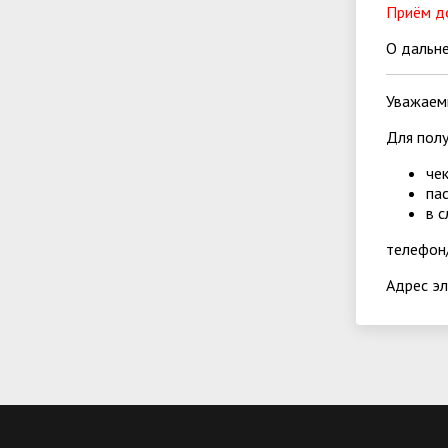
Приём до
О дальне
Уважаем
Для полу
че
па
в 
телефон/
Адрес э