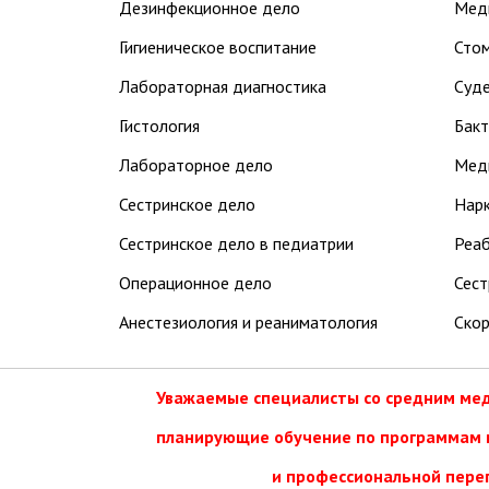
Дезинфекционное дело
Меди
Гигиеническое воспитание
Стом
Лабораторная диагностика
Суде
Гистология
Бакт
Лабораторное дело
Мед
Сестринское дело
Нарк
Сестринское дело в педиатрии
Реаб
Операционное дело
Сест
Анестезиология и реаниматология
Скор
Уважаемые специалисты со средним ме
планирующие обучение по программам
и профессиональной пере