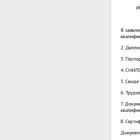
И
В заявле
квалифик
2. Дипл
3. Паспо
4. СНИЛ
5. Свиде
6. Трудо
7. Доку
квалифик
8. Серти
Документ