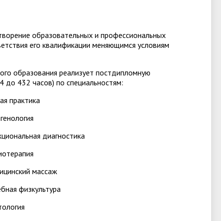
творение образовательных и профессиональных
ветствия его квалификации меняющимся условиям
ого образования реализует постдипломную
 до 432 часов) по специальностям:
я практика
генология
циональная диагностика
иотерапия
ицинский массаж
бная физкультура
тология