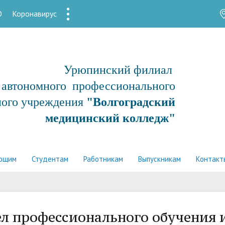
О
Коронавирус
1
Урюпинский филиал
о автономного профессионального
ного учреждения
"Волгоградский
медицинский колледж"
ющим
Студентам
Работникам
Выпускникам
Контакт
л профессионального обучения 